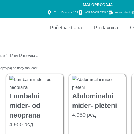
MALOPRODAJA
Cara Dušana 162
+381603857265
mbmedicnis@
Početna strana
Prodavnica
O
каз 1–12 од 18 резултата
Lumbalni
Abdominalni
mider- od
mider- pleteni
neoprana
4.950
рсд
4.950
рсд