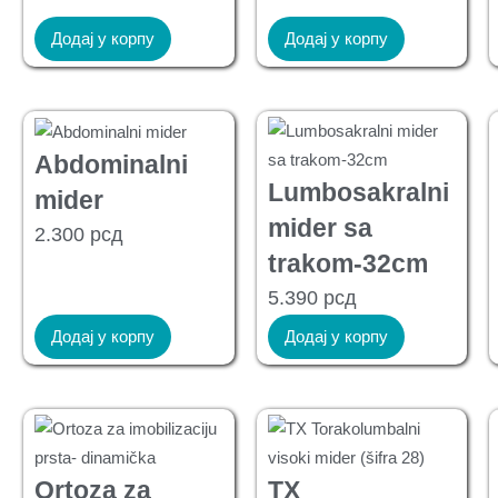
Додај у корпу
Додај у корпу
Abdominalni
Lumbosakralni
mider
mider sa
2.300
рсд
trakom-32cm
5.390
рсд
Додај у корпу
Додај у корпу
Ortoza za
TX