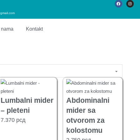
gmail.com
 nama
Kontakt
Lumbalni mider
Abdominalni
– pleteni
mider sa
otvorom za
7.370
рсд
kolostomu