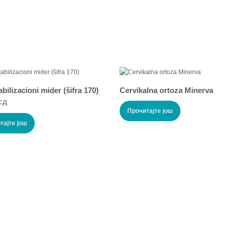
bilizacioni mider (šifra 170)
Cervikalna ortoza Minerva
сд
Прочитајте још
тајте још