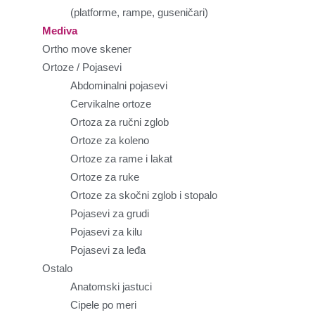
(platforme, rampe, guseničari)
Mediva
Ortho move skener
Ortoze / Pojasevi
Abdominalni pojasevi
Cervikalne ortoze
Ortoza za ručni zglob
Ortoze za koleno
Ortoze za rame i lakat
Ortoze za ruke
Ortoze za skočni zglob i stopalo
Pojasevi za grudi
Pojasevi za kilu
Pojasevi za leđa
Ostalo
Anatomski jastuci
Cipele po meri