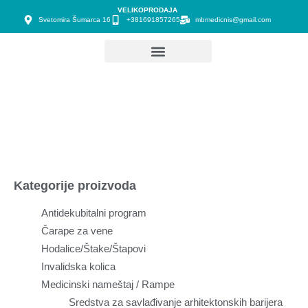
VELIKOPRODAJA
Svetomira Šumarca 16
+381691857265
mbmedicnis@gmail.com
Kategorije proizvoda
Antidekubitalni program
Čarape za vene
Hodalice/Štake/Štapovi
Invalidska kolica
Medicinski nameštaj / Rampe
Sredstva za savlađivanje arhitektonskih barijera