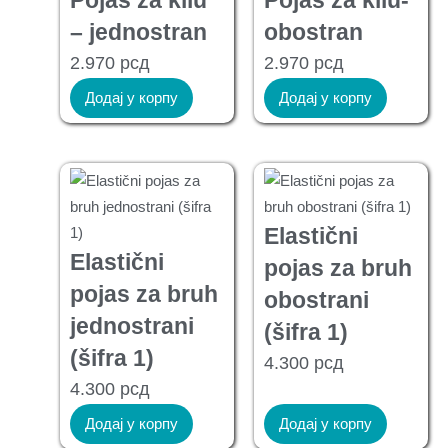
Pojas za kilu
Pojas za kilu-
– jednostran
obostran
2.970
рсд
2.970
рсд
Додај у корпу
Додај у корпу
Elastični
Elastični
pojas za bruh
pojas za bruh
obostrani
jednostrani
(šifra 1)
(šifra 1)
4.300
рсд
4.300
рсд
Додај у корпу
Додај у корпу