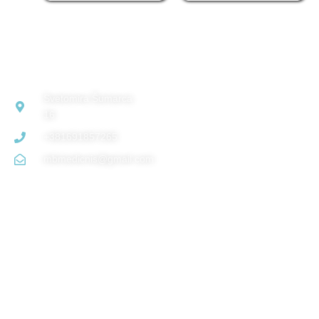
VELEPRODAJA
Svetomira Šumarca
16
+381691857265
mbmedicnis@gmail.com