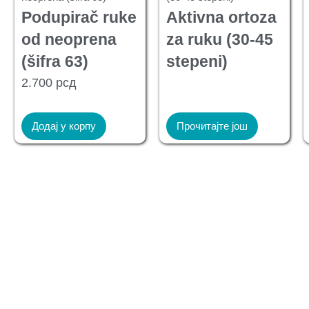
Podupirač ruke
Aktivna ortoza
od neoprena
za ruku (30-45
(šifra 63)
stepeni)
2.700
рсд
Додај у корпу
Прочитајте још