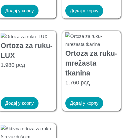
Додај у корпу
Додај у корпу
Ortoza za ruku-
Ortoza za ruku-
LUX
mrežasta
1.980
рсд
tkanina
1.760
рсд
Додај у корпу
Додај у корпу