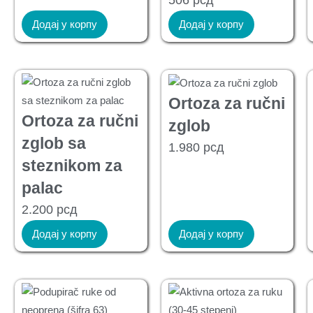
506
рсд
Додај у корпу
Додај у корпу
Ortoza za ručni
Ortoza za ručni
zglob
zglob sa
1.980
рсд
steznikom za
palac
2.200
рсд
Додај у корпу
Додај у корпу