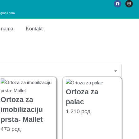
gmail.com
 nama
Kontakt
Ortoza za
Ortoza za
palac
imobilizaciju
1.210
рсд
prsta- Mallet
473
рсд