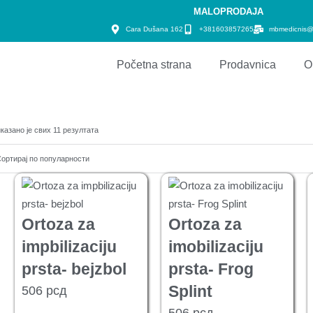
MALOPRODAJA
Cara Dušana 162
+381603857265
mbmedicnis@
Početna strana
Prodavnica
O
казано је свих 11 резултата
Ortoza za
Ortoza za
impbilizaciju
imobilizaciju
prsta- bejzbol
prsta- Frog
Splint
506
рсд