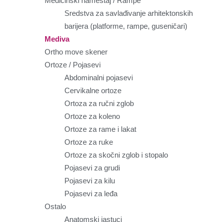
Medicinski nameštaj / Rampe
Sredstva za savlađivanje arhitektonskih
barijera (platforme, rampe, guseničari)
Mediva
Ortho move skener
Ortoze / Pojasevi
Abdominalni pojasevi
Cervikalne ortoze
Ortoza za ručni zglob
Ortoze za koleno
Ortoze za rame i lakat
Ortoze za ruke
Ortoze za skočni zglob i stopalo
Pojasevi za grudi
Pojasevi za kilu
Pojasevi za leđa
Ostalo
Anatomski jastuci