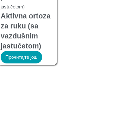
Aktivna ortoza
za ruku (sa
vazdušnim
jastučetom)
Прочитајте још