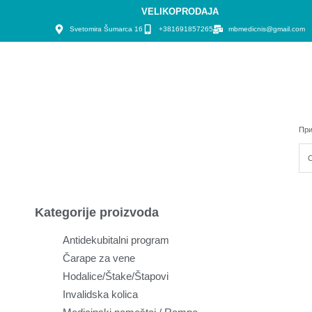
VELIKOPRODAJA
Svetomira Šumarca 16
+381691857265
mbmedicnis@gmail.com
При
Kategorije proizvoda
Antidekubitalni program
Čarape za vene
Hodalice/Štake/Štapovi
Invalidska kolica