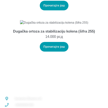
Прочитајте још
Dugačka ortoza za stabilizaciju kolena (šifra 255)
14.000
рсд
Прочитајте још
VELEPRODAJA
Svetomira Šumarca 16
+381691857265