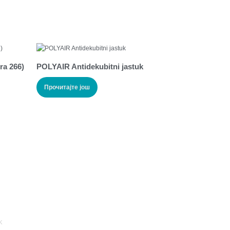
ra 266)
POLYAIR Antidekubitni jastuk
Прочитајте још
k