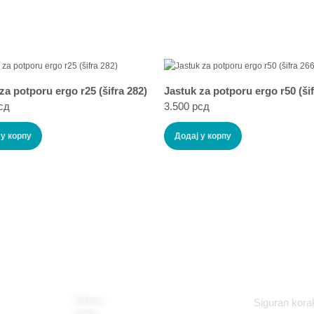
za potporu ergo r25 (šifra 282)
Jastuk za potporu ergo r50 (šif
сд
3.500
рсд
 у корпу
Додај у корпу
MAPA SAJTA
MB Medic
Početna
Siguran kora
strana