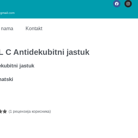
gmail.com
 nama
Kontakt
C Antidekubitni jastuk
ubitni jastuk
matski
(
1
рецензија корисника)
о
 5
ову