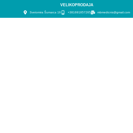
VELIKOPRODAJA
Svetomira Šumarca 16
+381691857265
mbmedicnis@gmail.com