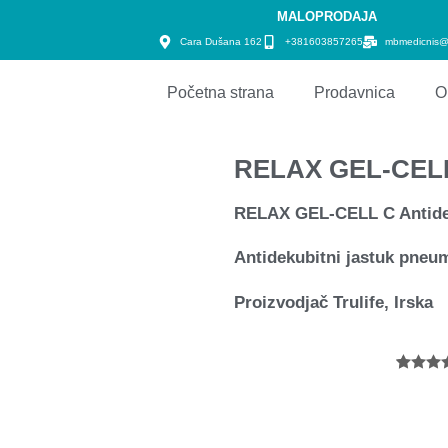
MALOPRODAJA
Cara Dušana 162
+381603857265
mbmedicnis@
Početna strana
Prodavnica
O
RELAX GEL-CELL 
RELAX GEL-CELL C Antidek
Antidekubitni jastuk pneu
Proizvodjač Trulife, Irska
Оцењен
1
5.00
од
на осн
оцене
купца