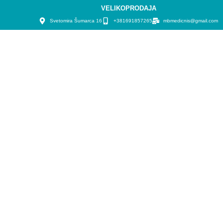
VELIKOPRODAJA
Svetomira Šumarca 16
+381691857265
mbmedicnis@gmail.com