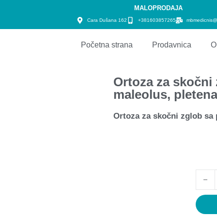
MALOPRODAJA
Cara Dušana 162
+381603857265
mbmedicnis@
Početna strana
Prodavnica
O
Ortoza za skočni
maleolus, pletena 
Ortoza za skočni zglob sa