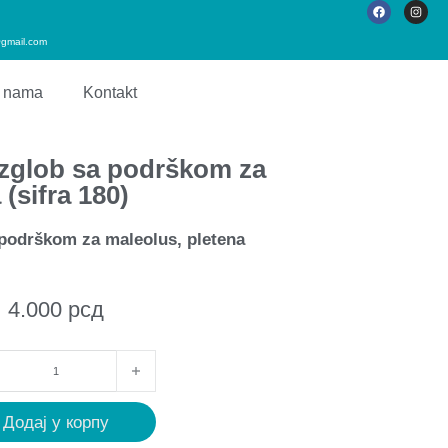
gmail.com
 nama
Kontakt
 zglob sa podrškom za
(sifra 180)
 podrškom za maleolus, pletena
4.000
рсд
Додај у корпу