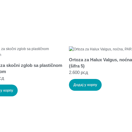
Ortoza za Halux Valgus, noćn
za skočni zglob sa plastičnom
(šifra 5)
gom
2.600
рсд
сд
Додај у корпу
 у корпу