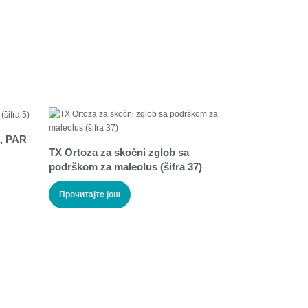
a, PAR
TX Ortoza za skočni zglob sa
podrškom za maleolus (šifra 37)
Прочитајте још