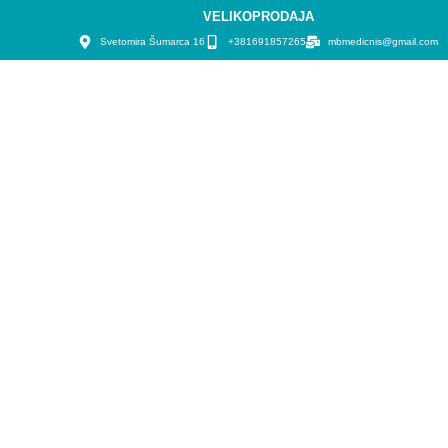
VELIKOPRODAJA
Svetomira Šumarca 16
+381691857265
mbmedicnis@gmail.com