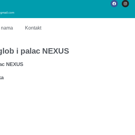
gmail.com
 nama
Kontakt
zglob i palac NEXUS
alac NEXUS
ka