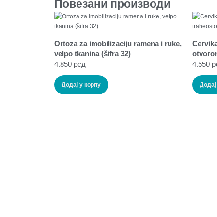
Повезани производи
Ortoza za imobilizaciju ramena i ruke,
Cervika
velpo tkanina (šifra 32)
otvoro
4.850
рсд
4.550
р
Додај у корпу
Додај