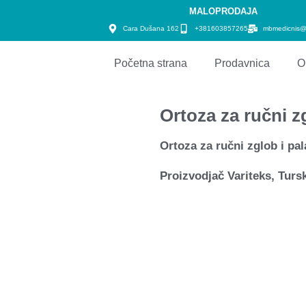
MALOPRODAJA
Cara Dušana 162
+381603857265
mbmedicnis@
Početna strana
Prodavnica
O
Ortoza za ručni 
Ortoza za ručni zglob i p
Proizvodjač Variteks, Turs