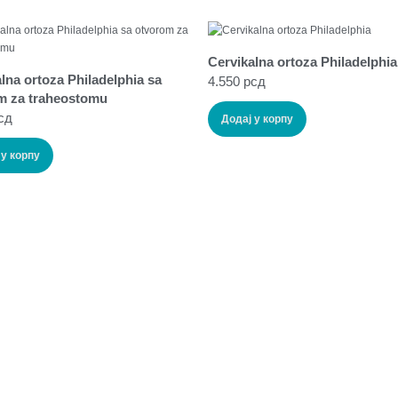
Cervikalna ortoza Philadelphia
lna ortoza Philadelphia sa
4.550
рсд
m za traheostomu
сд
Додај у корпу
 у корпу