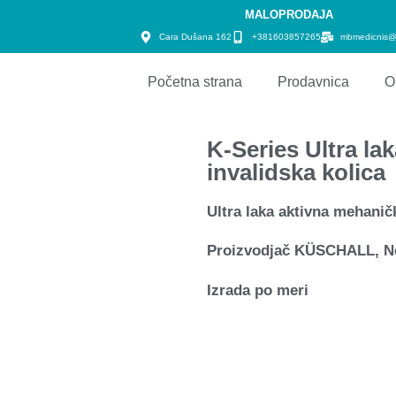
MALOPRODAJA
Cara Dušana 162
+381603857265
mbmedicnis@
Početna strana
Prodavnica
O
K-Series Ultra la
invalidska kolica
Ultra laka aktivna mehanič
Proizvodjač KÜSCHALL, 
Izrada po meri