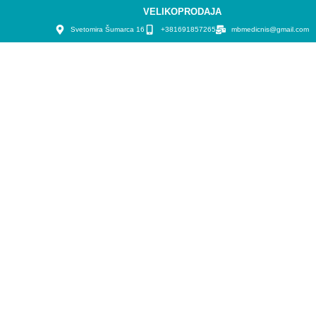
VELIKOPRODAJA
Svetomira Šumarca 16
+381691857265
mbmedicnis@gmail.com