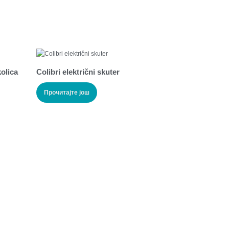
olica
Colibri električni skuter
Прочитајте још