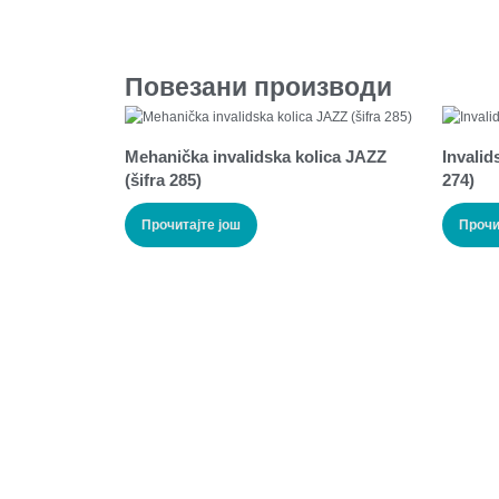
Повезани производи
Mehanička invalidska kolica JAZZ
Invalid
(šifra 285)
274)
Прочитајте још
Прочи