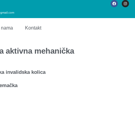
gmail.com
 nama
Kontakt
ka aktivna mehanička
ka invalidska kolica
Nemačka