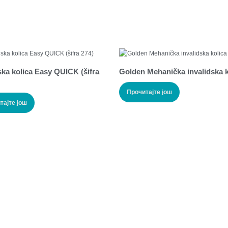
ska kolica Easy QUICK (šifra
Golden Mehanička invalidska k
Прочитајте још
тајте још